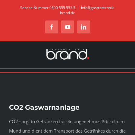
Zum
Service Nummer 0800 555 553 5
|
info@gastrotechnik-
brand.de
Inhalt
springen
Facebook
YouTube
LinkedIn
CO2 Gaswarnanlage
CO2 sorgt in Getränken für ein angenehmes Prickeln im
Mund und dient dem Transport des Getränkes durch die