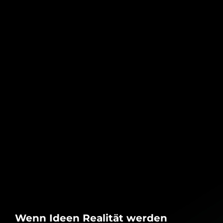
Großevents
Hofbräuhaus am Dom Erfurt
Wenn Ideen Realität werden