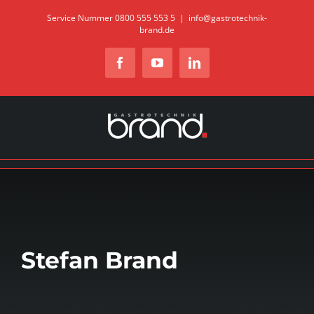
Zum
Service Nummer 0800 555 553 5
|
info@gastrotechnik-
brand.de
Inhalt
springen
Facebook
YouTube
LinkedIn
Stefan Brand