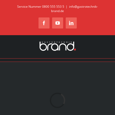
Zum
Service Nummer 0800 555 553 5
|
info@gastrotechnik-
brand.de
Inhalt
springen
Facebook
YouTube
LinkedIn
Loading...