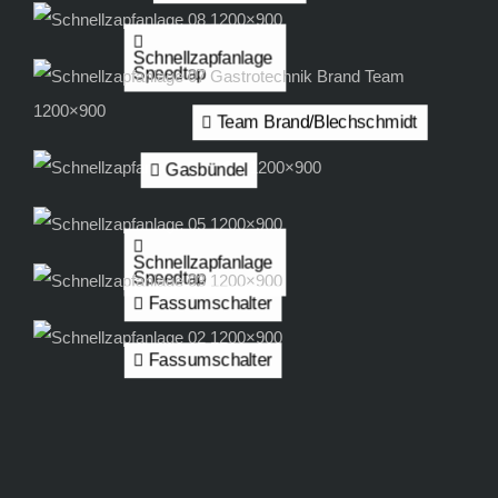
Schnellzapfanlage
Speedtap
Team Brand/Blechschmidt
Gasbündel
Schnellzapfanlage
Speedtap
Fassumschalter
Fassumschalter