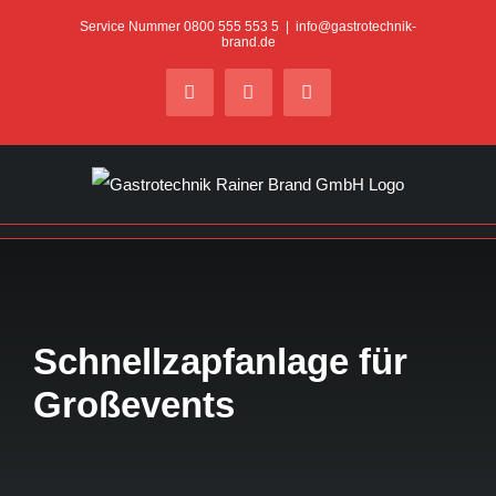
Zum
Service Nummer 0800 555 553 5
|
info@gastrotechnik-
brand.de
Inhalt
springen
Facebook
YouTube
LinkedIn
Schnellzapfanlage für
Großevents