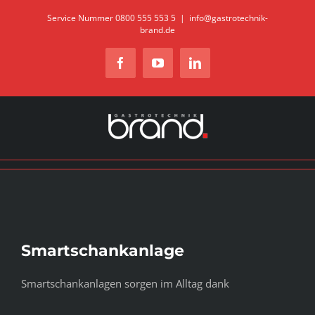
Zum
Service Nummer 0800 555 553 5
|
info@gastrotechnik-
brand.de
Inhalt
springen
Facebook
YouTube
LinkedIn
Smartschankanlage
Smartschankanlagen sorgen im Alltag dank