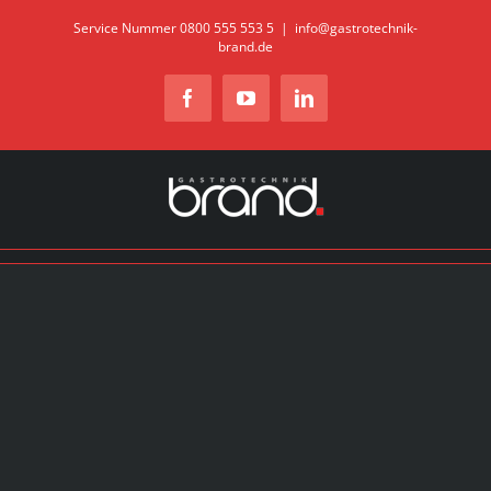
Zum
Service Nummer 0800 555 553 5
|
info@gastrotechnik-
brand.de
Inhalt
springen
Facebook
YouTube
LinkedIn