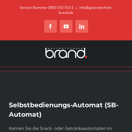
Zum
Service Nummer 0800 555 553 5
|
info@gastrotechnik-
brand.de
Inhalt
springen
Facebook
YouTube
LinkedIn
Selbstbedienungs-Automat (SB-
Automat)
Kennen Sie die Snack- oder Getränkeautomaten im