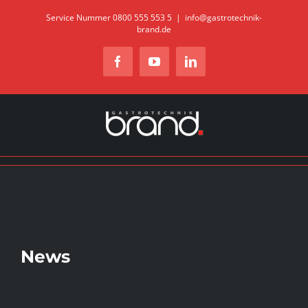
Zum
Service Nummer 0800 555 553 5
|
info@gastrotechnik-
brand.de
Inhalt
springen
Facebook
YouTube
LinkedIn
News