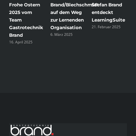
Frohe Ostern
Brand/Blechschmidt
Stefan Brand
F
2025 vom
auf dem Weg
entdeckt
u
Team
zur Lernenden
LearningSuite
g
21. Februar 2025
Gastrotechnik
Organisation
i
6. März 2025
2
Brand
16. April 2025