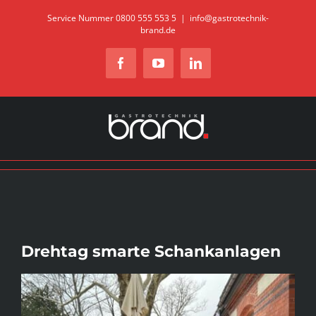
Zum
Service Nummer 0800 555 553 5
|
info@gastrotechnik-
brand.de
Inhalt
springen
Facebook
YouTube
LinkedIn
Drehtag smarte Schankanlagen