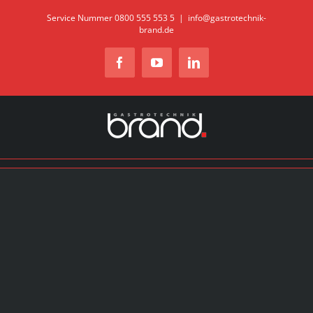
Zum
Service Nummer 0800 555 553 5
|
info@gastrotechnik-
brand.de
Inhalt
springen
Facebook
YouTube
LinkedIn